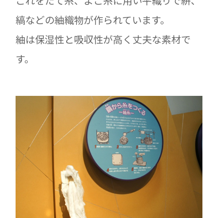
これをたて糸、よこ糸に用い平織りで絣、
縞などの紬織物が作られています。
紬は保湿性と吸収性が高く丈夫な素材で
す。