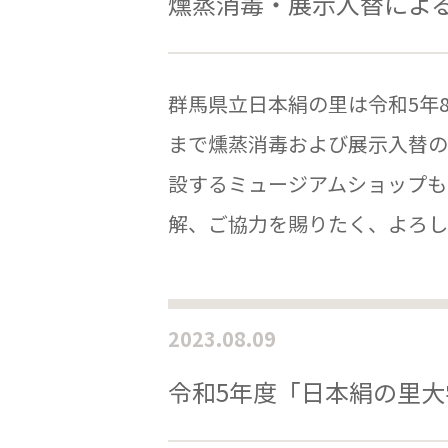
燻蒸消毒・展示入替によ
群馬県立日本絹の里は令和5年8
まで燻蒸消毒および展示入替の
設するミュージアムショップも
解、ご協力を賜りたく、よろし
2023.08.09
令和5年度「日本絹の里