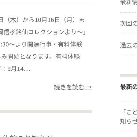
最新情報
日（木）から10月16日（月）ま
次回の展
 岡信孝銘仙コレクションより～」
9:30～より関連行事・有料体験
過去の
込み開始となります。有料体験
14. . .
最新
続きを読む →
「こ
知ら