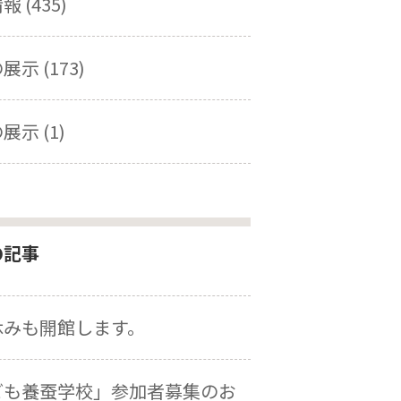
 (435)
示 (173)
展示 (1)
の記事
休みも開館します。
ども養蚕学校」参加者募集のお