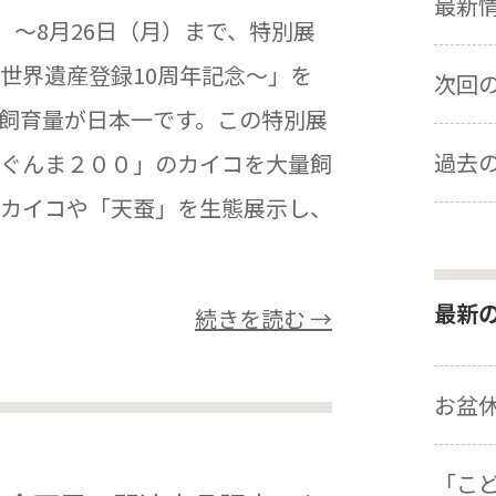
最新情報
）～8月26日（月）まで、特別展
世界遺産登録10周年記念～」を
次回の展
飼育量が日本一です。この特別展
過去の
ぐんま２００」のカイコを大量飼
カイコや「天蚕」を生態展示し、
最新
続きを読む →
お盆
「こ