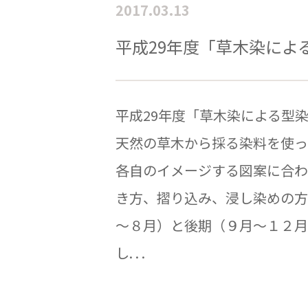
2017.03.13
平成29年度「草木染によ
平成29年度「草木染による型
天然の草木から採る染料を使っ
各自のイメージする図案に合わ
き方、摺り込み、浸し染めの方
～８月）と後期（９月～１２月
し. . .