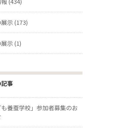
 (434)
示 (173)
展示 (1)
の記事
ども養蚕学校」参加者募集のお
せ