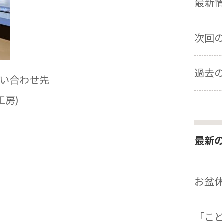
最新情報
次回の展
過去の
い合わせ先
工房)
最新
お盆
「こ