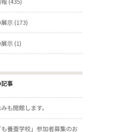
 (435)
示 (173)
展示 (1)
の記事
休みも開館します。
ども養蚕学校」参加者募集のお