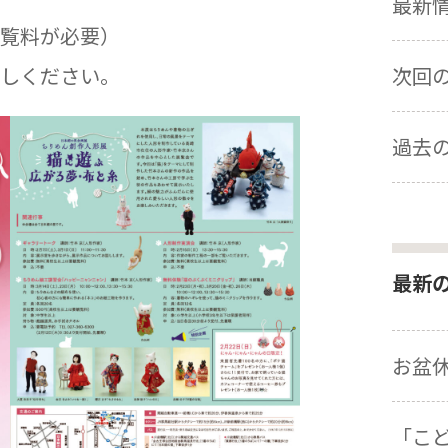
最新情報
覧料が必要）
しください。
次回の展
過去の
最新
お盆
「こ