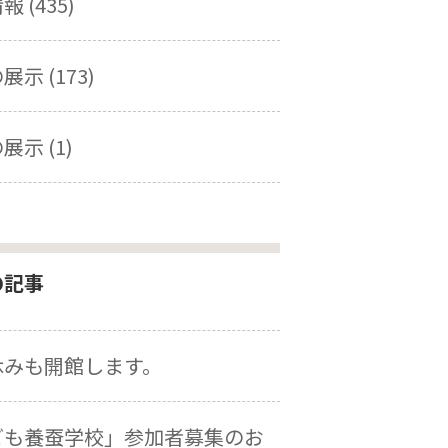
 (435)
示 (173)
展示 (1)
の記事
休みも開館します。
ども養蚕学校」参加者募集のお