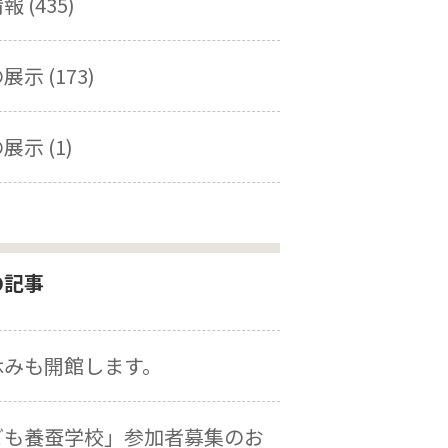
 (435)
示 (173)
展示 (1)
の記事
休みも開館します。
ども養蚕学校」参加者募集のお