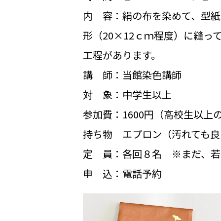
内 容：絹の布を染めて、型紙
形（20×12ｃｍ程度）に縫
工程があります。
講 師：当館染色講師
対 象：中学生以上
参加費：1600円（高校生以上
持ち物 エプロン（汚れても良
定 員：各回８名 ※まだ、若
申 込：電話予約