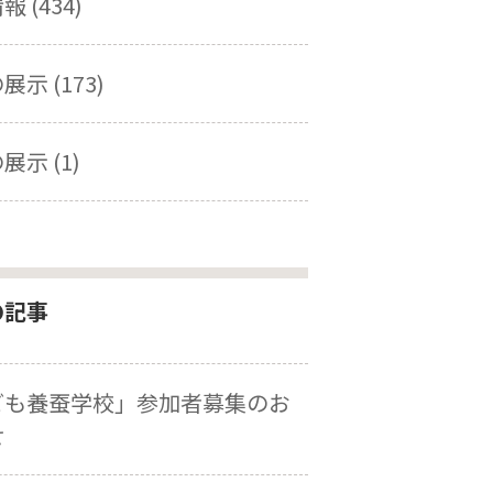
 (434)
示 (173)
展示 (1)
の記事
ども養蚕学校」参加者募集のお
せ