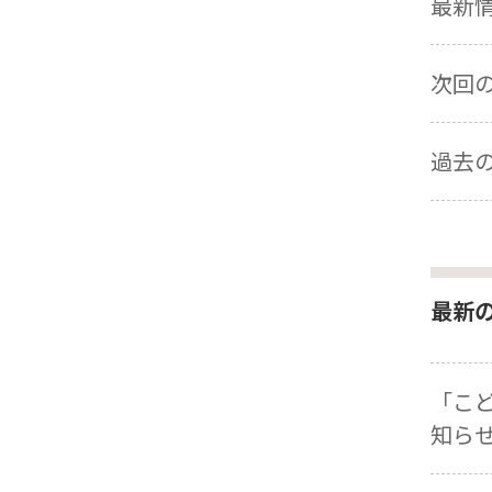
最新情報
次回の展
過去の
最新
「こ
知ら