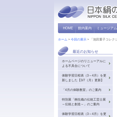
群馬県立日本絹の里神秘の糸に出逢う
HOME
館内案内
ミュージアム
ホーム
>
今回の展示
> 「池田重子コレ
最近のお知らせ
ホームページのリニューアルに
よる不具合について
体験学習日程表（3～4月）を更
新しました【3/7（月）更新】
「4月の体験教室」のご案内
特別展「桐生織の伝統工芸士展
～伝統と創造～」のご案内
体験学習日程表（3～4月）を更