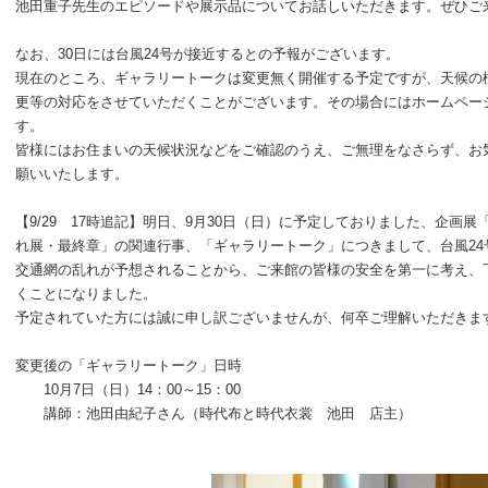
池田重子先生のエピソードや展示品についてお話しいただきます。ぜひご
なお、30日には台風24号が接近するとの予報がございます。
現在のところ、ギャラリートークは変更無く開催する予定ですが、天候の
更等の対応をさせていただくことがございます。その場合にはホームペー
す。
皆様にはお住まいの天候状況などをご確認のうえ、ご無理をなさらず、お
願いいたします。
【9/29 17時追記】明日、9月30日（日）に予定しておりました、企画
れ展・最終章」の関連行事、「ギャラリートーク」につきまして、台風24
交通網の乱れが予想されることから、ご来館の皆様の安全を第一に考え、
くことになりました。
予定されていた方には誠に申し訳ございませんが、何卒ご理解いただきま
変更後の「ギャラリートーク」日時
10月7日（日）14：00～15：00
講師：池田由紀子さん（時代布と時代衣裳 池田 店主）