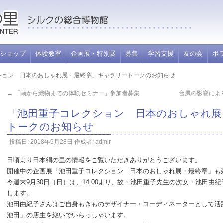
里
ショップ
体験教室
企画展・特別展
募集
学習支援
友の会
ボ
クション 日本のおしゃれ展・最終章」ギャラリートークのお知らせ
←
「繭から織物までの体験セミナー」参加者募集
台風の影響によ
「池田重子コレクション 日本のおしゃれ展
トークのお知らせ
投稿日:
2018年9月28日
作成者:
admin
日頃より日本絹の里の情報をご覧いただきありがとうございます。
開催中の企画展「池田重子コレクション 日本のおしゃれ展・最終章」も残
今週末9月30日（日）は、14:00より、故・池田重子先生の次女・池田由
します。
池田由紀子さんはご自身もきものデザイナー・コーディネーターとして
池田」の店主を継いでいらっしゃいます。