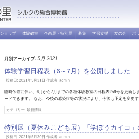
里
ショップ
体験教室
企画展・特別展
募集
学習支援
友の会
ボ
5月 2021
月別アーカイブ:
体験学習日程表（6～7月）を公開しました
投稿日:
2021年5月31日
作成者:
admin
臨時休館に伴い、6月から7月までの各種体験教室の日程表259号を更新し
ードできます。 なお、今後の感染症等の状況により、今後も予定を変更
カテゴリー:
最新情報
特別展（夏休みこども展）「学ぼうカイコ」
投稿日:
2021年5月30日
作成者:
admin