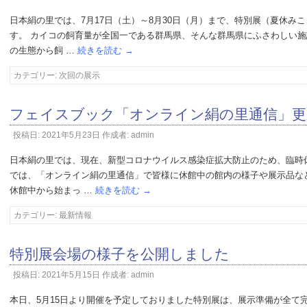
日本絹の里では、7月17日（土）～8月30日（月）まで、特別展（夏休み
す。 カイコの飼育量が全国一である群馬県、そんな群馬県にふさわしい
の生態から飼 …
続きを読む
→
カテゴリー:
次回の展示
フェイスブック「オンライン絹の里通信」更
投稿日:
2021年5月23日
作成者:
admin
日本絹の里では、現在、新型コロナウイルス感染症拡大防止のため、臨時
では、「オンライン絹の里通信」で皆様に休館中の館内の様子や展示品な
休館中から始まっ …
続きを読む
→
カテゴリー:
最新情報
特別展会場の様子を公開しました
投稿日:
2021年5月15日
作成者:
admin
本日、5月15日より開催を予定しておりました特別展は、展示準備が全て完