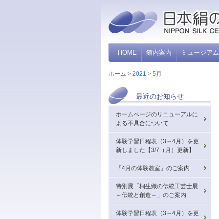
群馬県立日本絹の里神秘の糸に出逢う
HOME
館内案内
ミュージアム
ホーム
>
2021
> 5月
最近のお知らせ
ホームページのリニューアルに
よる不具合について
体験学習日程表（3～4月）を更
新しました【3/7（月）更新】
「4月の体験教室」のご案内
特別展「桐生織の伝統工芸士展
～伝統と創造～」のご案内
体験学習日程表（3～4月）を更