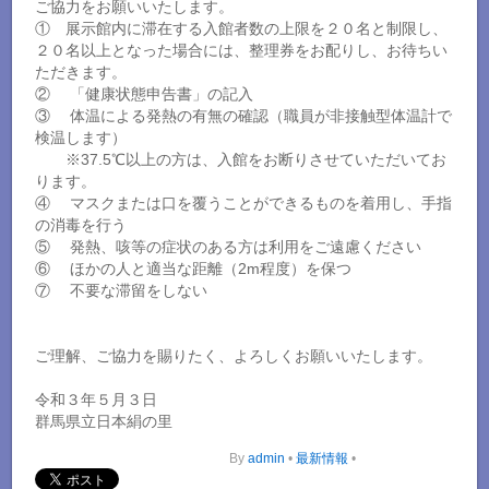
ご協力をお願いいたします。
① 展示館内に滞在する入館者数の上限を２０名と制限し、
２０名以上となった場合には、整理券をお配りし、お待ちい
ただきます。
② 「健康状態申告書」の記入
③ 体温による発熱の有無の確認（職員が非接触型体温計で
検温します）
※37.5℃以上の方は、入館をお断りさせていただいてお
ります。
④ マスクまたは口を覆うことができるものを着用し、手指
の消毒を行う
⑤ 発熱、咳等の症状のある方は利用をご遠慮ください
⑥ ほかの人と適当な距離（2m程度）を保つ
⑦ 不要な滞留をしない
ご理解、ご協力を賜りたく、よろしくお願いいたします。
令和３年５月３日
群馬県立日本絹の里
By
admin
•
最新情報
•