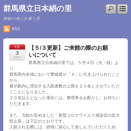
群馬県立日本絹の里
神秘の糸に出逢う里
RSS
【５/３更新】ご来館の際のお願
5月
3
いについて
2021
群馬県立日本絹の里では、５月４日（火・祝）よ
り、
群馬県内全域において警戒度が「４」に引き上げられたこと
から、
展示館内に滞在する入館者数の上限を２０名とさせていただ
くことになりました。
２０名以上となった場合には、整理券をお配りし、お待ちい
ただきます。
また、当館が定めました「新型コロナウイルス感染症の拡大
防止策」は下記のとおりです。
入館される際には、皆様に安心して楽しんでいただくため、