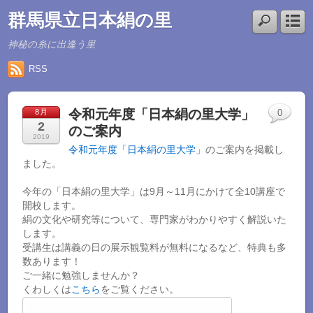
群馬県立日本絹の里
神秘の糸に出逢う里
RSS
令和元年度「日本絹の里大学」
8月
0
2
のご案内
2019
令和元年度「日本絹の里大学」
のご案内を掲載し
ました。
今年の「日本絹の里大学」は9月～11月にかけて全10講座で
開校します。
絹の文化や研究等について、専門家がわかりやすく解説いた
します。
受講生は講義の日の展示観覧料が無料になるなど、特典も多
数あります！
ご一緒に勉強しませんか？
くわしくは
こちら
をご覧ください。